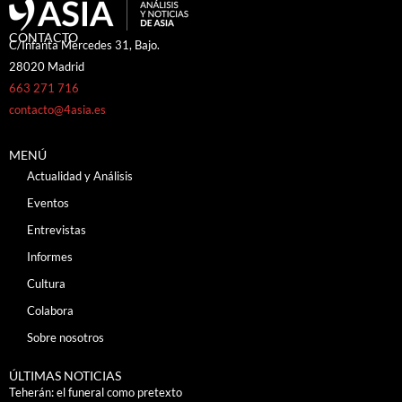
CONTACTO
C/Infanta Mercedes 31, Bajo.
28020 Madrid
663 271 716
contacto@4asia.es
MENÚ
Actualidad y Análisis
Eventos
Entrevistas
Informes
Cultura
Colabora
Sobre nosotros
ÚLTIMAS NOTICIAS
Teherán: el funeral como pretexto