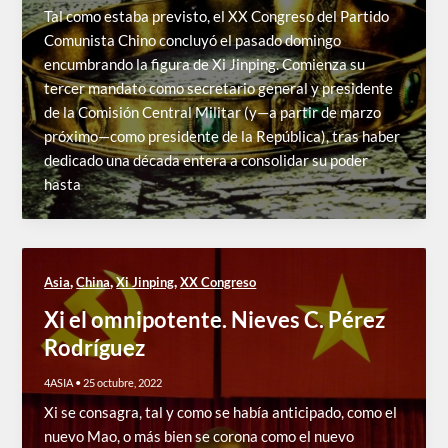
Tal como estaba previsto, el XX Congreso del Partido
Comunista Chino concluyó el pasado domingo
encumbrando la figura de Xi Jinping. Comienza su
tercer mandato como secretario general y presidente
de la Comisión Central Militar (y—a partir de marzo
próximo—como presidente de la República), tras haber
dedicado una década entera a consolidar su poder
hasta
,
,
,
Asia
China
Xi Jinping
XX Congreso
Xi el omnipotente. Nieves C. Pérez
Rodríguez
4ASIA
•
25 octubre, 2022
Xi se consagra, tal y como se había anticipado, como el
nuevo Mao, o más bien se corona como el nuevo