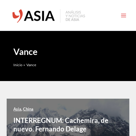
Ir
al
contenido
Vance
Inicio
Vance
,
Asia
China
INTERREGNUM: Cachemira, de
nuevo. Fernando Delage