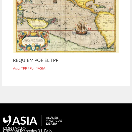
RÉQUIEM POR EL TPP
Asia
,
TPP
/ Por
4ASIA
CONTACTO
C/Infanta Mercedes 31, Bajo.