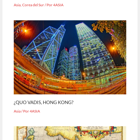
Asia
,
Corea del Sur
/ Por
4ASIA
¿QUO VADIS, HONG KONG?
Asia
/ Por
4ASIA