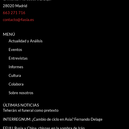
28020 Madrid
663 271 716
contacto@4asia.es
MENÚ
Actualidad y Análisis
Eventos
Entrevistas
Informes
Cultura
Colabora
Sobre nosotros
ÚLTIMAS NOTICIAS
Teherán: el funeral como pretexto
INTERREGNUM: ¿Cambio de ciclo en Asia? Fernando Delage
EEUU, Rusia y China, chispas en la sombra de Irán