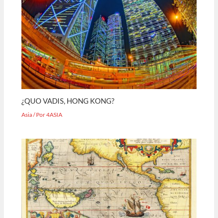
¿QUO VADIS, HONG KONG?
Asia
/ Por
4ASIA