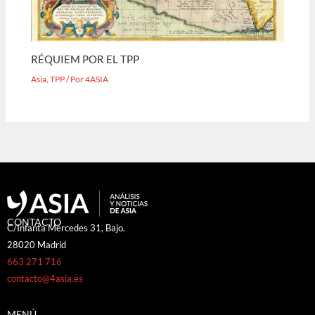
RÉQUIEM POR EL TPP
Asia
,
TPP
/ Por
4ASIA
CONTACTO
C/Infanta Mercedes 31, Bajo.
28020 Madrid
663 271 716
contacto@4asia.es
MENÚ