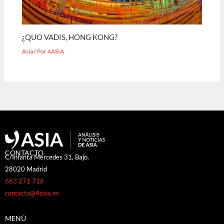
¿QUO VADIS, HONG KONG?
Asia
/ Por
4ASIA
CONTACTO
C/Infanta Mercedes 31, Bajo.
28020 Madrid
663 271 716
contacto@4asia.es
MENÚ