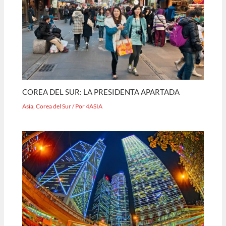
COREA DEL SUR: LA PRESIDENTA APARTADA
Asia
,
Corea del Sur
/ Por
4ASIA