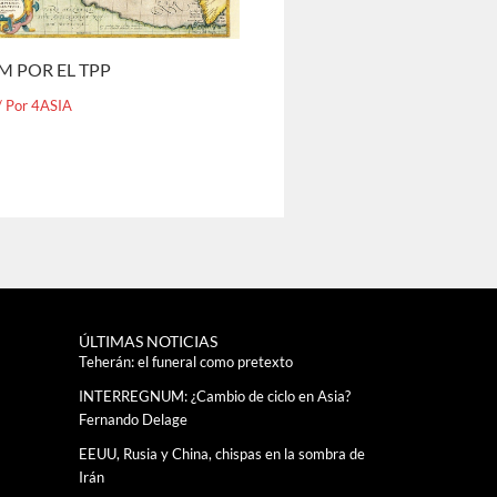
M POR EL TPP
/ Por
4ASIA
ÚLTIMAS NOTICIAS
Teherán: el funeral como pretexto
INTERREGNUM: ¿Cambio de ciclo en Asia?
Fernando Delage
EEUU, Rusia y China, chispas en la sombra de
Irán