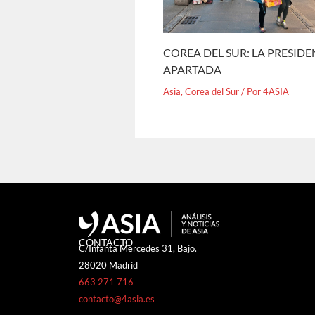
COREA DEL SUR: LA PRESID
APARTADA
Asia
,
Corea del Sur
/ Por
4ASIA
CONTACTO
C/Infanta Mercedes 31, Bajo.
28020 Madrid
663 271 716
contacto@4asia.es