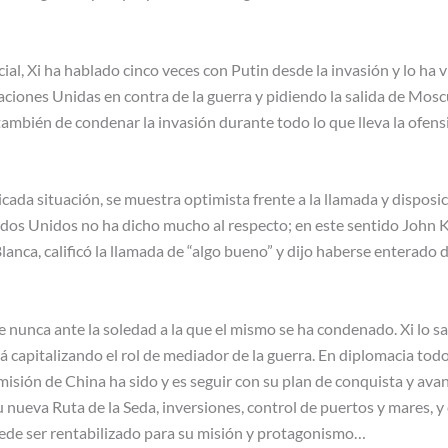
al, Xi ha hablado cinco veces con Putin desde la invasión y lo ha 
ciones Unidas en contra de la guerra y pidiendo la salida de Moscú 
 también de condenar la invasión durante todo lo que lleva la ofen
cada situación, se muestra optimista frente a la llamada y disposic
ados Unidos no ha dicho mucho al respecto; en este sentido John K
anca, calificó la llamada de “algo bueno” y dijo haberse enterado d
 nunca ante la soledad a la que el mismo se ha condenado. Xi lo sa
á capitalizando el rol de mediador de la guerra. En diplomacia todo
a misión de China ha sido y es seguir con su plan de conquista y ava
u nueva Ruta de la Seda, inversiones, control de puertos y mares, 
ede ser rentabilizado para su misión y protagonismo…