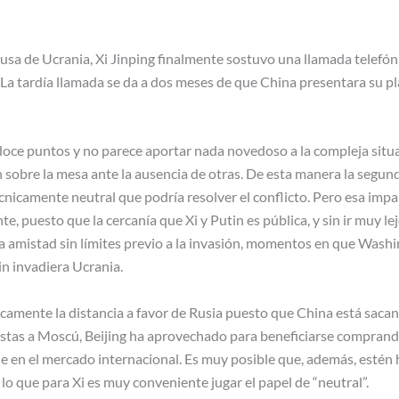
rusa de Ucrania, Xi Jinping finalmente sostuvo una llamada telef
a tardía llamada se da a dos meses de que China presentara su pla
 doce puntos y no parece aportar nada novedoso a la compleja situ
sobre la mesa ante la ausencia de otras. De esta manera la segu
écnicamente neutral que podría resolver el conflicto. Pero esa im
e, puesto que la cercanía que Xi y Putin es pública, y sin ir muy le
 amistad sin límites previo a la invasión, momentos en que Washi
in invadiera Ucrania.
icamente la distancia a favor de Rusia puesto que China está sacan
stas a Moscú, Beijing ha aprovechado para beneficiarse comprando
 en el mercado internacional. Es muy posible que, además, estén 
lo que para Xi es muy conveniente jugar el papel de “neutral”.