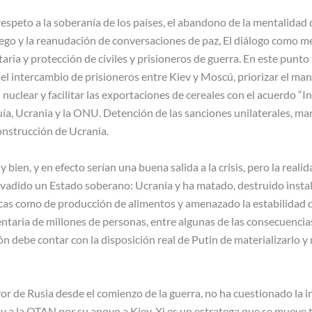
respeto a la soberanía de los países, el abandono de la mentalidad d
fuego y la reanudación de conversaciones de paz, El diálogo como 
taria y protección de civiles y prisioneros de guerra. En este pu
el intercambio de prisioneros entre Kiev y Moscú, priorizar el man
ón nuclear y facilitar las exportaciones de cereales con el acuerdo “
ía, Ucrania y la ONU. Detención de las sanciones unilaterales, ma
onstrucción de Ucrania.
ien, y en efecto serían una buena salida a la crisis, pero la real
nvadido un Estado soberano: Ucrania y ha matado, destruido insta
icas como de producción de alimentos y amenazado la estabilidad 
entaria de millones de personas, entre algunas de las consecuenci
n debe contar con la disposición real de Putin de materializarlo y
avor de Rusia desde el comienzo de la guerra, no ha cuestionado la 
e y a la OTAN por su apoyo a Kiev. Xi es un estratega que se mueve