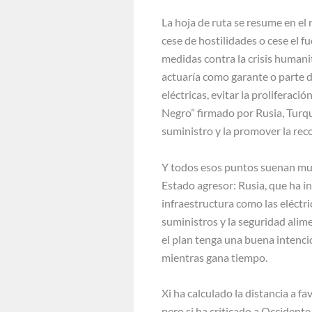
La hoja de ruta se resume en el 
cese de hostilidades o cese el 
medidas contra la crisis humani
actuaría como garante o parte d
eléctricas, evitar la proliferaci
Negro” firmado por Rusia, Turqu
suministro y la promover la rec
Y todos esos puntos suenan muy b
Estado agresor: Rusia, que ha i
infraestructura como las eléctr
suministros y la seguridad alim
el plan tenga una buena intenció
mientras gana tiempo.
Xi ha calculado la distancia a f
pero si ha criticado a Occident