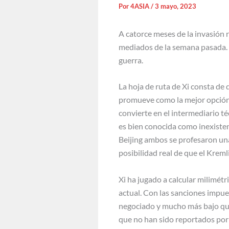
Por
4ASIA
/
3 mayo, 2023
A catorce meses de la invasión 
mediados de la semana pasada. L
guerra.
La hoja de ruta de Xi consta de
promueve como la mejor opción 
convierte en el intermediario t
es bien conocida como inexistent
Beijing ambos se profesaron una
posibilidad real de que el Kreml
Xi ha jugado a calcular milimétr
actual. Con las sanciones impue
negociado y mucho más bajo que
que no han sido reportados por 