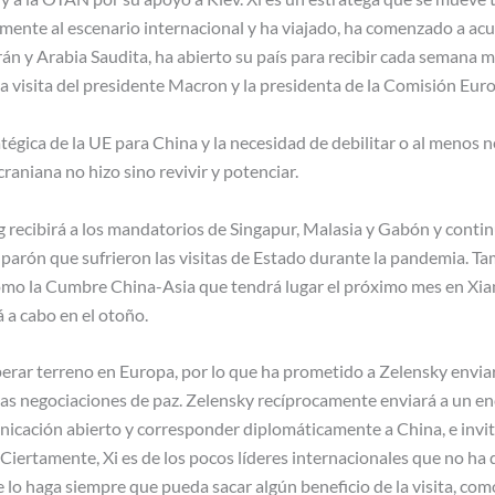
mente al escenario internacional y ha viajado, ha comenzado a ac
án y Arabia Saudita, ha abierto su país para recibir cada semana 
 la visita del presidente Macron y la presidenta de la Comisión Eur
tégica de la UE para China y la necesidad de debilitar o al menos ne
craniana no hizo sino revivir y potenciar.
 recibirá a los mandatorios de Singapur, Malasia y Gabón y conti
 parón que sufrieron las visitas de Estado durante la pandemia. T
o la Cumbre China-Asia que tendrá lugar el próximo mes en Xian y 
á a cabo en el otoño.
perar terreno en Europa, por lo que ha prometido a Zelensky envia
las negociaciones de paz. Zelensky recíprocamente enviará a un en
cación abierto y corresponder diplomáticamente a China, e invitó a
iertamente, Xi es de los pocos líderes internacionales que no ha 
e lo haga siempre que pueda sacar algún beneficio de la visita, c