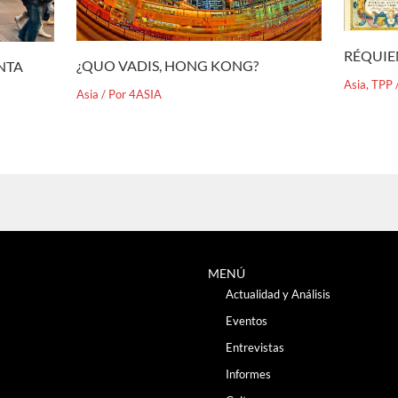
RÉQUIE
¿QUO VADIS, HONG KONG?
ENTA
Asia
,
TPP
Asia
/ Por
4ASIA
MENÚ
Actualidad y Análisis
Eventos
Entrevistas
Informes