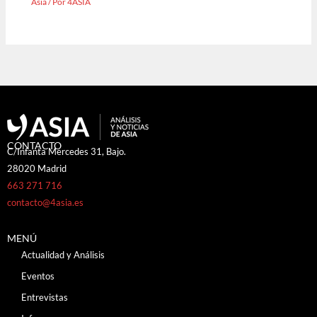
Asia
/ Por
4ASIA
CONTACTO
C/Infanta Mercedes 31, Bajo.
28020 Madrid
663 271 716
contacto@4asia.es
MENÚ
Actualidad y Análisis
Eventos
Entrevistas