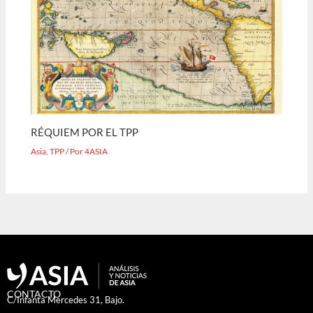
RÉQUIEM POR EL TPP
Asia
,
TPP
/ Por
4ASIA
CONTACTO
C/Infanta Mercedes 31, Bajo.