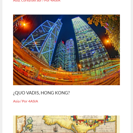
Asia
,
Corea del Sur
/ Por
4ASIA
¿QUO VADIS, HONG KONG?
Asia
/ Por
4ASIA