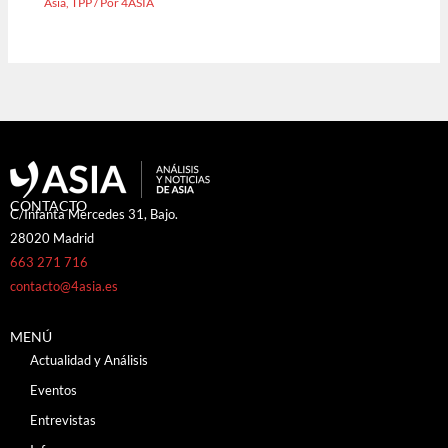
Asia
,
TPP
/ Por
4ASIA
CONTACTO
C/Infanta Mercedes 31, Bajo.
28020 Madrid
663 271 716
contacto@4asia.es
MENÚ
Actualidad y Análisis
Eventos
Entrevistas