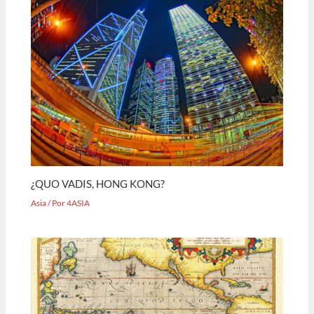
¿QUO VADIS, HONG KONG?
Asia
/ Por
4ASIA