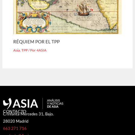
RÉQUIEM POR EL TPP
Asia
,
TPP
/ Por
4ASIA
CONTACTO
C/Infanta Mercedes 31, Bajo.
28020 Madrid
663 271 716