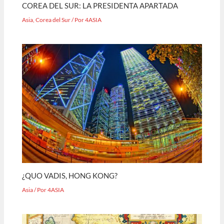
COREA DEL SUR: LA PRESIDENTA APARTADA
Asia
,
Corea del Sur
/ Por
4ASIA
¿QUO VADIS, HONG KONG?
Asia
/ Por
4ASIA