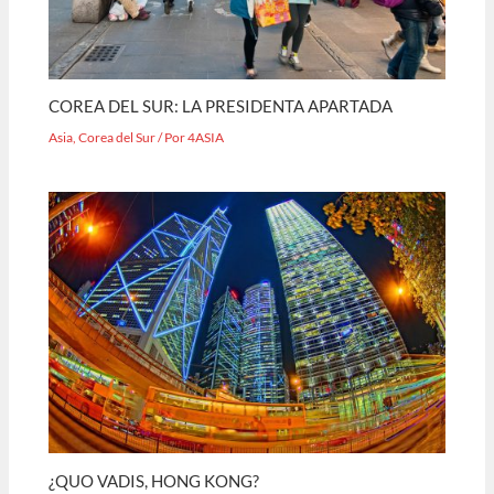
COREA DEL SUR: LA PRESIDENTA APARTADA
Asia
,
Corea del Sur
/ Por
4ASIA
¿QUO VADIS, HONG KONG?