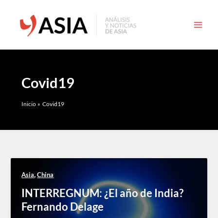
Ir
al
contenido
Covid19
Inicio
Covid19
,
Asia
China
INTERREGNUM: ¿El año de India?
Fernando Delage