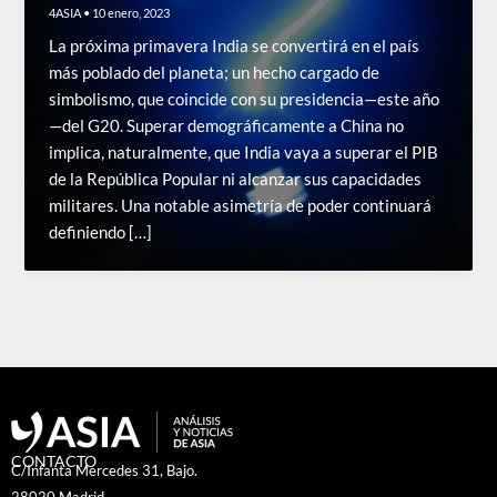
4ASIA
•
10 enero, 2023
La próxima primavera India se convertirá en el país
más poblado del planeta; un hecho cargado de
simbolismo, que coincide con su presidencia—este año
—del G20. Superar demográficamente a China no
implica, naturalmente, que India vaya a superar el PIB
de la República Popular ni alcanzar sus capacidades
militares. Una notable asimetría de poder continuará
definiendo […]
CONTACTO
C/Infanta Mercedes 31, Bajo.