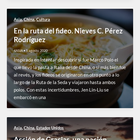
,
,
Asia
China
Cultura
En la ruta del fideo. Nieves C. Pérez
Rodríguez
4ASIA
•
5 agosto, 2020
Inspirada en intentar descubrir si fue Marco Polo el
que llevo la pasta a Italia desde China, o si más bien fue
al revés, y los fideos se originaron en otro punto a lo
largo de la Ruta de la Seda y viajaron hasta ambos
polos. Con estas incertidumbres, Jen Lin-Liu se
embarcó en una
,
,
Asia
China
Estados Unidos
Acción de Gracias, una nación.