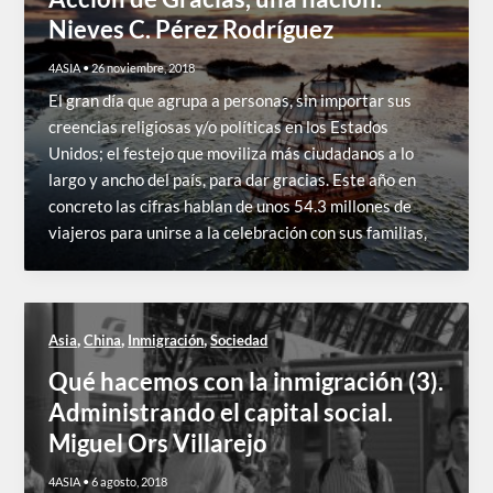
Nieves C. Pérez Rodríguez
4ASIA
•
26 noviembre, 2018
El gran día que agrupa a personas, sin importar sus
creencias religiosas y/o políticas en los Estados
Unidos; el festejo que moviliza más ciudadanos a lo
largo y ancho del país, para dar gracias. Este año en
concreto las cifras hablan de unos 54.3 millones de
viajeros para unirse a la celebración con sus familias,
,
,
,
Asia
China
Inmigración
Sociedad
Qué hacemos con la inmigración (3).
Administrando el capital social.
Miguel Ors Villarejo
4ASIA
•
6 agosto, 2018