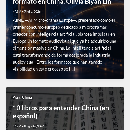
formato en China. Olivia Biyan Lin
4ASIA
•
7 julio, 2026
AIME —AI Micro-drama Europe—, presentado como el
primer concurso europeo dedicado a microdramas
creados con inteligencia artificial, plantea impulsar en
Europa un formato audiovisual que ya ha adquirido una
dimensión masiva en China. La inteligencia artificial
está transformando de forma acelerada la industria
audiovisual. Entre los formatos que han ganado
visibilidad en este proceso se […]
,
Asia
China
10 libros para entender China (en
español)
4ASIA
•
8 agosto, 2024