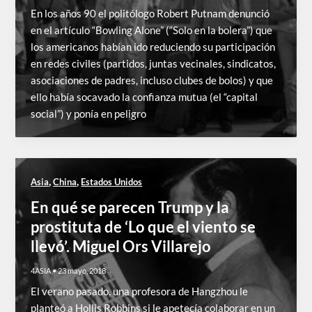
En los años 90 el politólogo Robert Putnam denunció
en el artículo “Bowling Alone” (“Solo en la bolera”) que
los americanos habían ido reduciendo su participación
en redes civiles (partidos, juntas vecinales, sindicatos,
asociaciones de padres, incluso clubes de bolos) y que
ello había socavado la confianza mutua (el “capital
social”) y ponía en peligro
,
,
Asia
China
Estados Unidos
En qué se parecen Trump y la
prostituta de ‘Lo que el viento se
llevó’. Miguel Ors Villarejo
4ASIA
•
23 mayo, 2018
El verano pasado, una profesora de Hangzhou le
planteó a Hollis Robbins si le apetecía colaborar en un