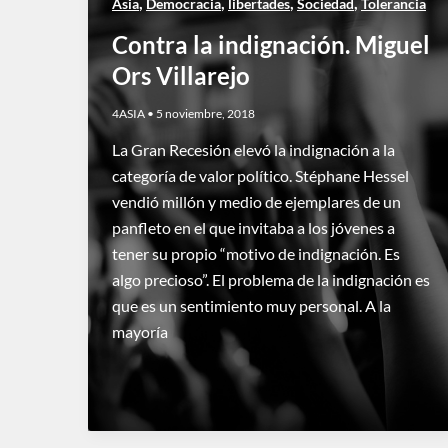
,
,
,
,
Asia
Democracia
libertades
Sociedad
Tolerancia
Contra la indignación. Miguel
Ors Villarejo
4ASIA
•
5 noviembre, 2018
La Gran Recesión elevó la indignación a la
categoría de valor político. Stéphane Hessel
vendió millón y medio de ejemplares de un
panfleto en el que invitaba a los jóvenes a
tener su propio “motivo de indignación. Es
algo precioso”. El problema de la indignación es
que es un sentimiento muy personal. A la
mayoría