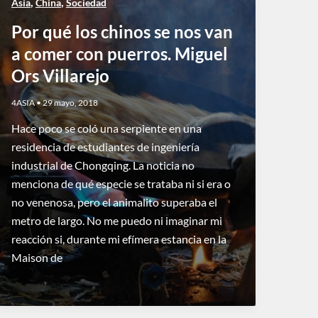
,
,
Asia
China
Sociedad
Por qué los chinos se nos van
a comer con puerros. Miguel
Ors Villarejo
4ASIA
•
29 mayo, 2018
Hace poco se coló una serpiente en una
residencia de estudiantes de ingeniería
industrial de Chongqing. La noticia no
menciona de qué especie se trataba ni si era o
no venenosa, pero el animalito superaba el
metro de largo. No me puedo ni imaginar mi
reacción si, durante mi efímera estancia en la
Maison de