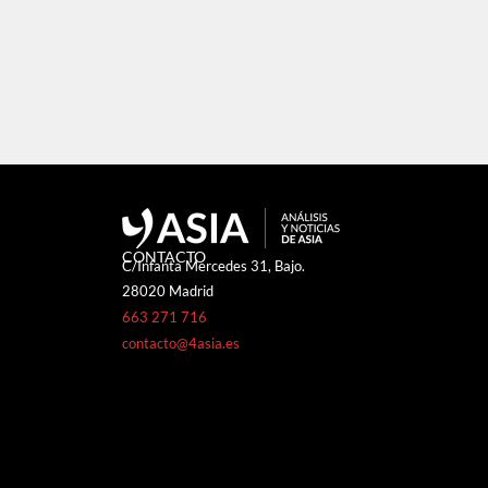
CONTACTO
C/Infanta Mercedes 31, Bajo.
28020 Madrid
663 271 716
contacto@4asia.es