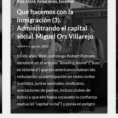
,
,
,
Asia
China
Inmigración
Sociedad
Qué hacemos con la
inmigración (3).
Administrando el capital
social. Miguel Ors Villarejo
4ASIA
•
6 agosto, 2018
En los años 90 el politólogo Robert Putnam
denunció en el artículo “Bowling Alone” (“Solo
en la bolera”) que los americanos habían ido
reduciendo su participación en redes civiles
(partidos, juntas vecinales, sindicatos,
asociaciones de padres, incluso clubes de
bolos) y que ello había socavado la confianza
mutua (el “capital social”) y ponía en peligro