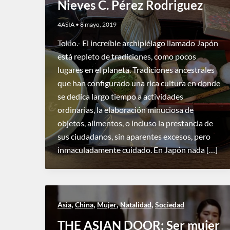
Nieves C. Pérez Rodriguez
4ASIA
•
8 mayo, 2019
Tokio.- El increíble archipiélago llamado Japón
está repleto de tradiciones, como pocos
lugares en el planeta. Tradiciones ancestrales
que han configurado una rica cultura en donde
se dedica largo tiempo a actividades
ordinarias, la elaboración minuciosa de
objetos, alimentos, o incluso la prestancia de
sus ciudadanos, sin aparentes excesos, pero
inmaculadamente cuidado. En Japón nada […]
,
,
,
,
Asia
China
Mujer
Natalidad
Sociedad
THE ASIAN DOOR: Ser mujer