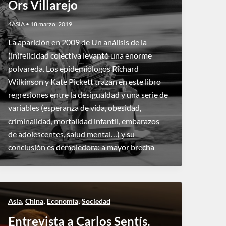
Ors Villarejo
4ASIA
•
18 marzo, 2019
La aparición en 2009 de Un análisis de la
(in)felicidad colectiva levantó una enorme
polvareda. Los epidemiólogos Richard
Wilkinson y Kate Pickett trazan en este libro
regresiones entre la desigualdad y una serie de
variables (esperanza de vida, obesidad,
criminalidad, mortalidad infantil, embarazos
de adolescentes, salud mental…) y su
conclusión es demoledora: a mayor brecha
,
,
,
Asia
China
Economía
Sociedad
Entrevista a Carlos Sentís,