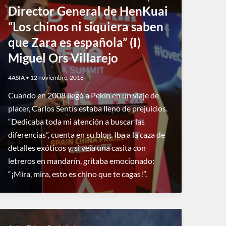
Director General de HenKuai
“Los chinos ni siquiera saben
que Zara es española” (I)
Miguel Ors Villarejo
4ASIA
•
12 noviembre, 2018
Cuando en 2008 llegó a Pekín en un viaje de
placer, Carlos Sentís estaba lleno de prejuicios.
“Dedicaba toda mi atención a buscar las
diferencias”, cuenta en su blog. Iba a la caza de
detalles exóticos y, si veía una casita con
letreros en mandarín, gritaba emocionado:
“¡Mira, mira, esto es chino que te cagas!”.