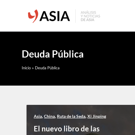
Ir
al
contenido
Deuda Pública
Inicio
Deuda Pública
,
,
,
Asia
China
Ruta de la Seda
Xi Jinping
El nuevo libro de las