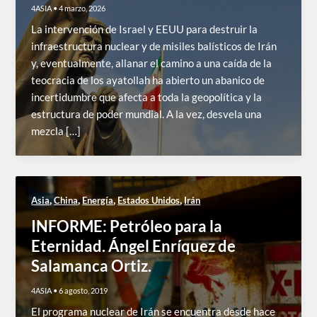
4ASIA
•
4 marzo, 2026
La intervención de Israel y EEUU para destruir la
infraestructura nuclear y de misiles balísticos de Irán
y, eventualmente, allanar el camino a una caída de la
teocracia de los ayatollah ha abierto un abanico de
incertidumbre que afecta a toda la geopolítica y la
estructura de poder mundial. A la vez, desvela una
mezcla […]
,
,
,
,
Asia
China
Energía
Estados Unidos
Irán
INFORME: Petróleo para la
Eternidad. Ángel Enríquez de
Salamanca Ortiz.
4ASIA
•
6 agosto, 2019
El programa nuclear de Irán se encuentra desde hace