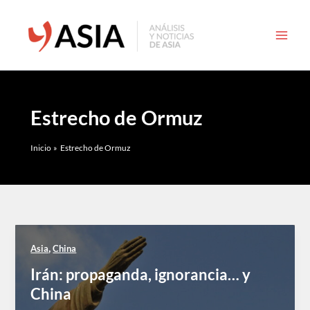
Ir
al
contenido
Estrecho de Ormuz
Inicio
Estrecho de Ormuz
,
Asia
China
Irán: propaganda, ignorancia… y
China