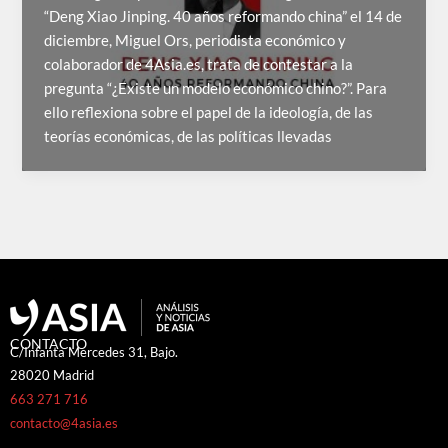
“Deng Xiao Jinping. 40 años reformando china” el 14 de
diciembre, Miguel Ors, periodista económico y
colaborador de 4Asia.es, trata de contestar a la
pregunta “¿Existe un modelo económico chino?”. Para
ello reflexiona sobre el papel de la ideología, de las
teorías económicas, de las políticas llevadas
CONTACTO
C/Infanta Mercedes 31, Bajo.
28020 Madrid
663 271 716
contacto@4asia.es