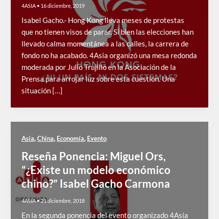
4ASIA
•
16 diciembre, 2019
Isabel Gacho.- Hong Kong lleva meses de protestas
que no tienen visos de parar. Si bien las elecciones han
llevado calma momentánea a las calles, la carrera de
fondo no ha acabado. 4Asia organizó una mesa redonda
moderada por Julio Trujillo en la Asociación de la
Prensa para arrojar luz sobre esta cuestión. Una
situación […]
,
,
,
Asia
China
Economía
Evento
Reseña Ponencia: Miguel Ors,
“¿Existe un modelo económico
chino?” Isabel Gacho Carmona
4ASIA
•
21 diciembre, 2018
En la segunda ponencia del evento organizado 4Asia