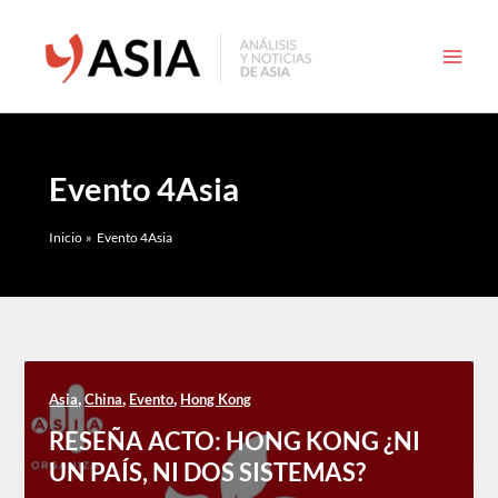
Ir
al
contenido
Evento 4Asia
Inicio
Evento 4Asia
,
,
,
Asia
China
Evento
Hong Kong
RESEÑA ACTO: HONG KONG ¿NI
UN PAÍS, NI DOS SISTEMAS?