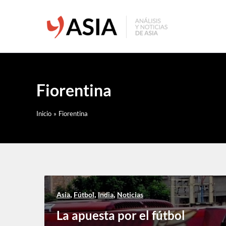
Ir
al
contenido
Fiorentina
Inicio
Fiorentina
,
,
,
Asia
Fútbol
India
Noticias
La apuesta por el fútbol