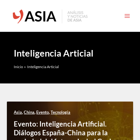
Ir
al
contenido
Inteligencia Articial
Inicio
Inteligencia Articial
,
,
,
Asia
China
Evento
Tecnología
Evento: Inteligencia Artificial.
Diálogos España-China para la