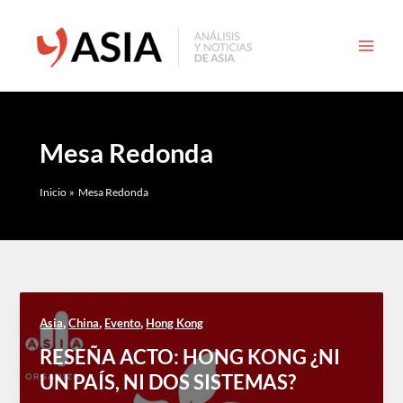
Ir
al
contenido
Mesa Redonda
Inicio
Mesa Redonda
,
,
,
Asia
China
Evento
Hong Kong
RESEÑA ACTO: HONG KONG ¿NI
UN PAÍS, NI DOS SISTEMAS?