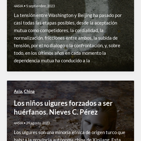
4ASIA
•
5 septiembre, 2023
La tensión entre Washington y Beijing ha pasado por
casi todas las etapas posibles, desde la aceptación
mutua como competidores, la cordialidad, la
normalización, fricciones entre ambos, la subida de
tensión, por el no dialogo o la confrontación, y, sobre
todo, en los últimos años en cada momento la
dependencia mutua ha conducido a la
,
Asia
China
Los niños uigures forzados a ser
huérfanos. Nieves C. Pérez
4ASIA
•
29 agosto, 2023
Los uigures son una minoría étnica de origen turco que
habita la provincia autónoma china de Xinjiang. Esta