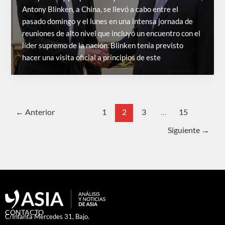
Antony Blinken, a China, se llevó a cabo entre el
pasado domingo y el lunes en una intensa jornada de
reuniones de alto nivel que incluyó un encuentro con el
líder supremo de la nación. Blinken tenía previsto
hacer una visita oficial a principios de este
←
Anterior
1
2
3
…
15
Siguiente
→
CONTACTO
C/Infanta Mercedes 31, Bajo.