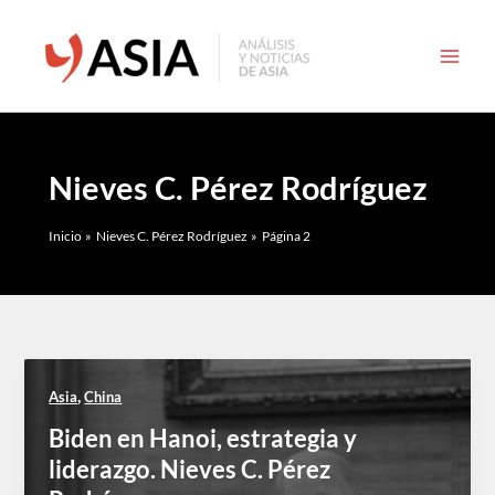
Ir
al
contenido
Nieves C. Pérez Rodríguez
Inicio
Nieves C. Pérez Rodríguez
Página 2
,
Asia
China
Biden en Hanoi, estrategia y
liderazgo. Nieves C. Pérez