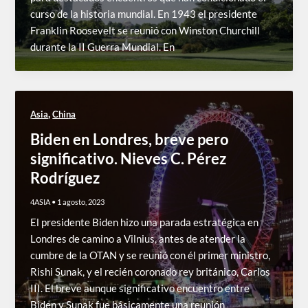
curso de la historia mundial. En 1943 el presidente
Franklin Roosevelt se reunió con Winston Churchill
durante la II Guerra Mundial. En
,
Asia
China
Biden en Londres, breve pero
significativo. Nieves C. Pérez
Rodríguez
4ASIA
•
1 agosto, 2023
El presidente Biden hizo una parada estratégica en
Londres de camino a Vilnius, antes de atender la
cumbre de la OTAN y se reunió con él primer ministro,
Rishi Sunak, y el recién coronado rey británico, Carlos
III. El breve aunque significativo encuentro entre
Biden y Sunak fue básicamente una reunión