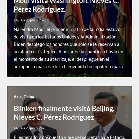
Modi visita Washington. Nieves C.
Pérez Rodríguez.
4ASIA
•
28 junio, 2023
Narendra Modi, el primer ministro de la India, estuvo
de visita en los Estados Unidos y la Administración
Biden desplegó los honores que sólo se le reservan a
un aliado estratégico. A pesar de la cuantiosa lluvia en
el momento de su aterrizaje, el despliegue en el
aeropuerto para darle la bienvenida fue opulento para
,
Asia
China
Blinken finalmente visitó Beijing.
Nieves C. Pérez Rodríguez
4ASIA
•
20 junio, 2023
El esperado y pospuesto viaje del secretario de Estado,