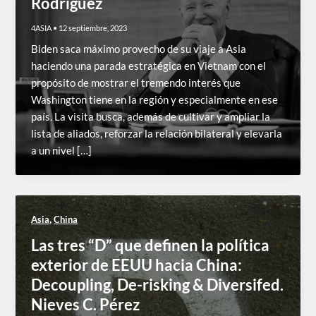
Rodríguez
4ASIA
•
12 septiembre, 2023
Biden saca máximo provecho de su viaje a Asia
haciendo una parada estratégica en Vietnam con el
propósito de mostrar el tremendo interés que
Washington tiene en la región y especialmente en ese
país. La visita busca, además de cultivar y ampliar la
lista de aliados, reforzar la relación bilateral y elevarla
a un nivel […]
,
Asia
China
Las tres “D” que definen la política
exterior de EEUU hacia China:
Decoupling, De-risking & Diversifed.
Nieves C. Pérez