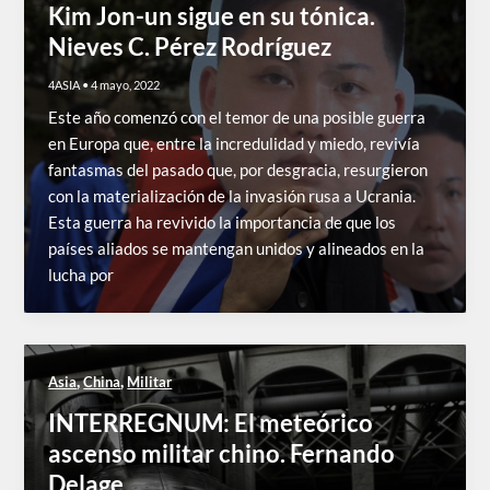
Kim Jon-un sigue en su tónica.
Nieves C. Pérez Rodríguez
4ASIA
•
4 mayo, 2022
Este año comenzó con el temor de una posible guerra
en Europa que, entre la incredulidad y miedo, revivía
fantasmas del pasado que, por desgracia, resurgieron
con la materialización de la invasión rusa a Ucrania.
Esta guerra ha revivido la importancia de que los
países aliados se mantengan unidos y alineados en la
lucha por
,
,
Asia
China
Militar
INTERREGNUM: El meteórico
ascenso militar chino. Fernando
Delage