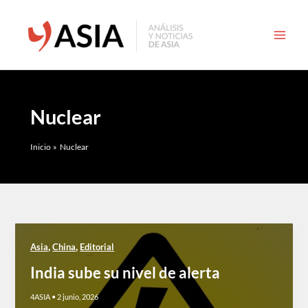
Ir
al
contenido
Nuclear
Inicio
Nuclear
,
,
Asia
China
Editorial
India sube su nivel de alerta
4ASIA
•
2 junio, 2026