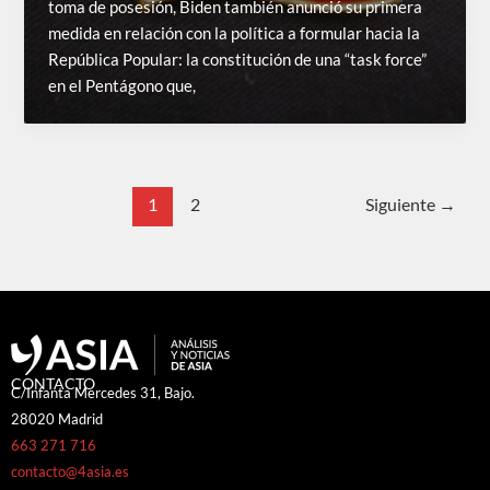
toma de posesión, Biden también anunció su primera
medida en relación con la política a formular hacia la
República Popular: la constitución de una “task force”
en el Pentágono que,
1
2
Siguiente
→
CONTACTO
C/Infanta Mercedes 31, Bajo.
28020 Madrid
663 271 716
contacto@4asia.es