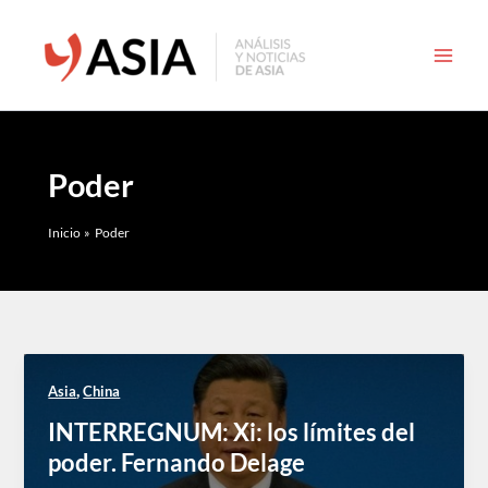
Ir
al
contenido
Poder
Inicio
Poder
,
Asia
China
INTERREGNUM: Xi: los límites del
poder. Fernando Delage