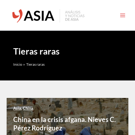
Ir
al
contenido
Tieras raras
Inicio
Tieras raras
,
Asia
China
China en la crisis afgana. Nieves C.
Pérez Rodríguez