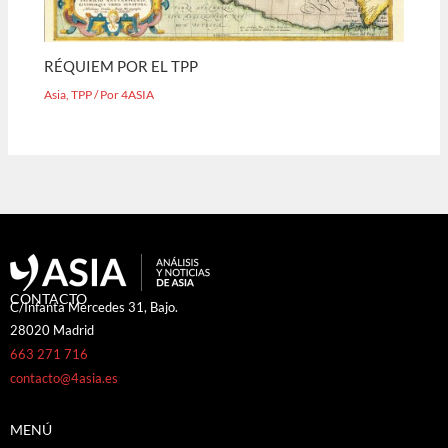
RÉQUIEM POR EL TPP
Asia
,
TPP
/ Por
4ASIA
CONTACTO
C/Infanta Mercedes 31, Bajo.
28020 Madrid
663 271 716
contacto@4asia.es
MENÚ