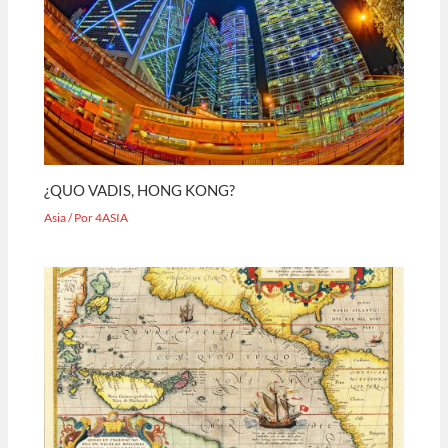
¿QUO VADIS, HONG KONG?
Asia
/ Por
4ASIA