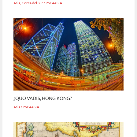
Asia
,
Corea del Sur
/ Por
4ASIA
¿QUO VADIS, HONG KONG?
Asia
/ Por
4ASIA