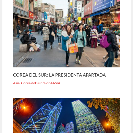
COREA DEL SUR: LA PRESIDENTA APARTADA
Asia
,
Corea del Sur
/ Por
4ASIA