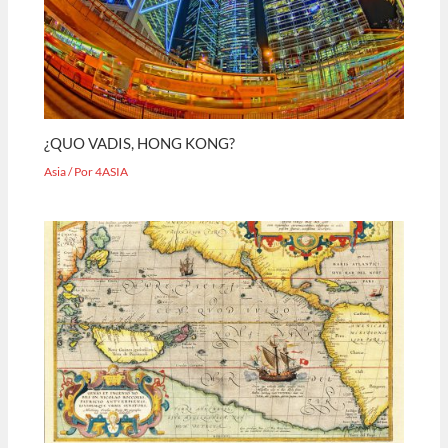
¿QUO VADIS, HONG KONG?
Asia
/ Por
4ASIA