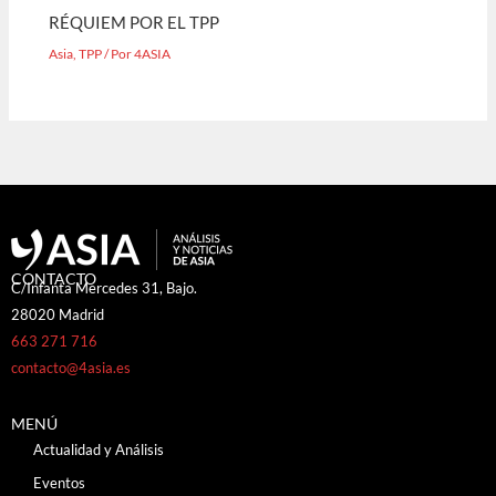
RÉQUIEM POR EL TPP
Asia
,
TPP
/ Por
4ASIA
CONTACTO
C/Infanta Mercedes 31, Bajo.
28020 Madrid
663 271 716
contacto@4asia.es
MENÚ
Actualidad y Análisis
Eventos