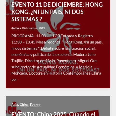
EVENTO 11 DE DICIEMBRE: HONG
KONG. ¿NI UN PAÍS, NI DOS
SISTEMAS ?
4ASIA
•
10 diciembre, 2019
PROGRAMA 11.00 – 11.30 Entrada y Registro.
11:30 – 13.45 Mesa redonda. “Hong Kong. ¿Ni un país,
ni dos sistemas?” Debate sobre la situación social,
económica y política de la excolonia. Modera Julio
Trujillo, Director de 4Asia. Ponentes: • Miguel Ors,
subdirector de Actualidad Económica. • Mariola
Moncada, Doctora en Historia Contemporánea China
por
,
,
Asia
China
Evento
EVENTO: China 2025. Cuando el