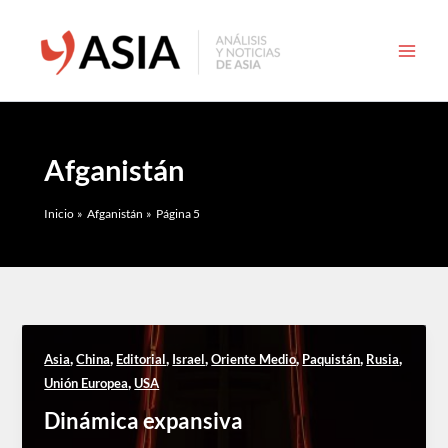
Ir
al
contenido
Afganistán
Inicio
Afganistán
Página 5
,
,
,
,
,
,
,
Asia
China
Editorial
Israel
Oriente Medio
Paquistán
Rusia
,
Unión Europea
USA
Dinámica expansiva