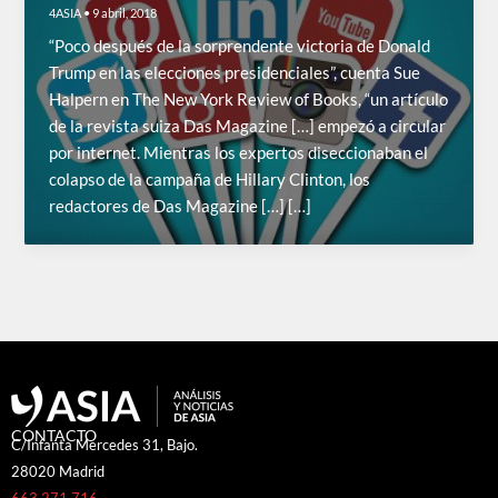
4ASIA
•
9 abril, 2018
“Poco después de la sorprendente victoria de Donald
Trump en las elecciones presidenciales”, cuenta Sue
Halpern en The New York Review of Books, “un artículo
de la revista suiza Das Magazine […] empezó a circular
por internet. Mientras los expertos diseccionaban el
colapso de la campaña de Hillary Clinton, los
redactores de Das Magazine […] […]
CONTACTO
C/Infanta Mercedes 31, Bajo.
28020 Madrid
663 271 716