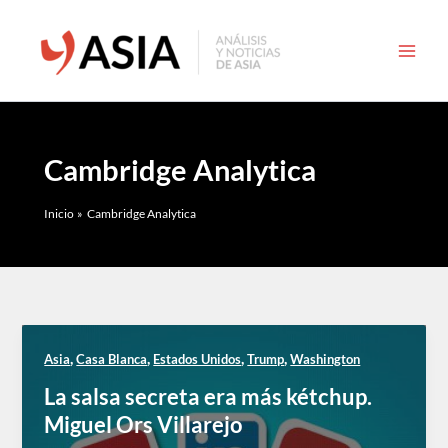
Ir
al
contenido
Cambridge Analytica
Inicio
Cambridge Analytica
,
,
,
,
Asia
Casa Blanca
Estados Unidos
Trump
Washington
La salsa secreta era más kétchup.
Miguel Ors Villarejo