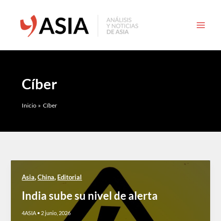
Ir
al
contenido
Cíber
Inicio
Cíber
,
,
Asia
China
Editorial
India sube su nivel de alerta
4ASIA
•
2 junio, 2026