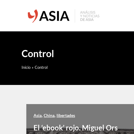
Ir
al
contenido
Control
Inicio
Control
,
,
Asia
China
libertades
El ‘ebook’ rojo. Miguel Ors