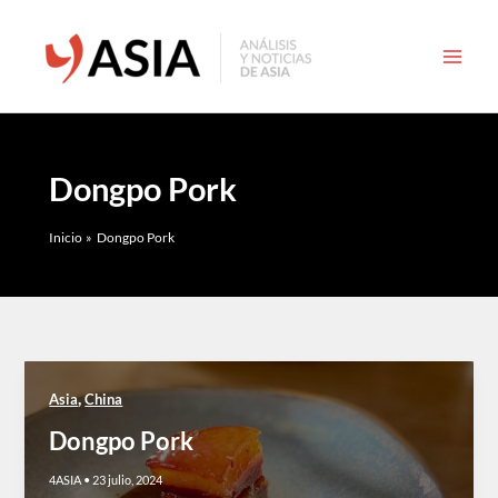
Ir
al
contenido
Dongpo Pork
Inicio
Dongpo Pork
,
Asia
China
Dongpo Pork
4ASIA
•
23 julio, 2024