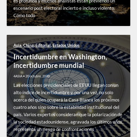
es profunda y muchos analistas están previendo un
escenario post electoral incierto e incluso violento.
Cómo todo
,
,
,
Asia
China
Editorial
Estados Unidos
Incertidumbre en Washington,
incertidumbre mundial
4ASIA
•
20 octubre, 2020
Las elecciones presidenciales de EEUU llegan con un
alto índice de incertidumbre y, por una vez, no solo
acerca del quien ocupará la Casa Blanca los próximos
cuatro años sino sobre la estabilidad institucional del
país. Varios expertos consideran que la polarización de
la sociedad estadounidense, agravada los últimos años,
representa un riesgo de confrontaciones