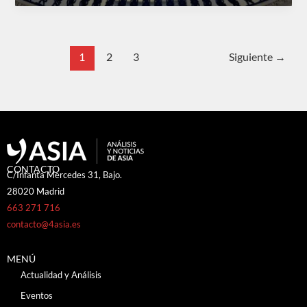
1
2
3
Siguiente
→
CONTACTO
C/Infanta Mercedes 31, Bajo.
28020 Madrid
663 271 716
contacto@4asia.es
MENÚ
Actualidad y Análisis
Eventos