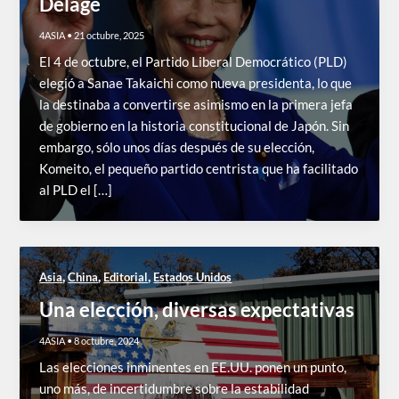
Delage
4ASIA
•
21 octubre, 2025
El 4 de octubre, el Partido Liberal Democrático (PLD)
elegió a Sanae Takaichi como nueva presidenta, lo que
la destinaba a convertirse asimismo en la primera jefa
de gobierno en la historia constitucional de Japón. Sin
embargo, sólo unos días después de su elección,
Komeito, el pequeño partido centrista que ha facilitado
al PLD el […]
,
,
,
Asia
China
Editorial
Estados Unidos
Una elección, diversas expectativas
4ASIA
•
8 octubre, 2024
Las elecciones inminentes en EE.UU. ponen un punto,
uno más, de incertidumbre sobre la estabilidad