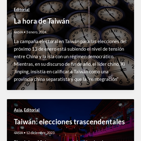
Editorial
La hora de Taiwán
4ASIA
•
3 enero, 2024
La campaña electoral en Taiwán para las elecciones del
próximo 13 de enero está subiendo el nivel de tensión
entre China y la isla con un régimen democrático.
Mientras, en su discurso de fin de año, el líder chino, Xi
Jinping, insistía en calificar a Taiwán como una
provincia china separatista y que la “reintegración”
,
Asia
Editorial
Taiwán: elecciones trascendentales
4ASIA
•
12 diciembre, 2023