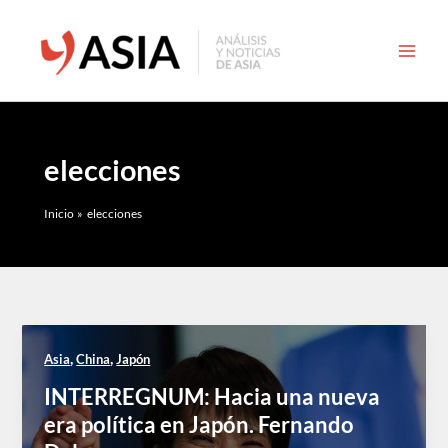
Ir
al
contenido
elecciones
Inicio
elecciones
,
,
Asia
China
Japón
INTERREGNUM: Hacia una nueva
era política en Japón. Fernando