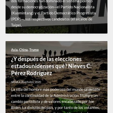
dos formaciones han dominado el sistema político
desde su democratización—el Partido Nacionalista
(Kuomintang) y el Partido Democrático Progresista
(PDP)—, sus respectivos candidatos (el alcalde de
Taipei,
,
,
Asia
China
Trump
¿Y después de las elecciones
estadounidenses qué? Nieves C.
Pérez Rodríguez
4ASIA
•
20 octubre, 2020
La silla del hombre más poderoso del mundo se debate
entre la continuidad de la Administración Trump y un
cambio partidista y de valores encabezado por Joe
Biden. La división del país, y por tanto de los votantes,