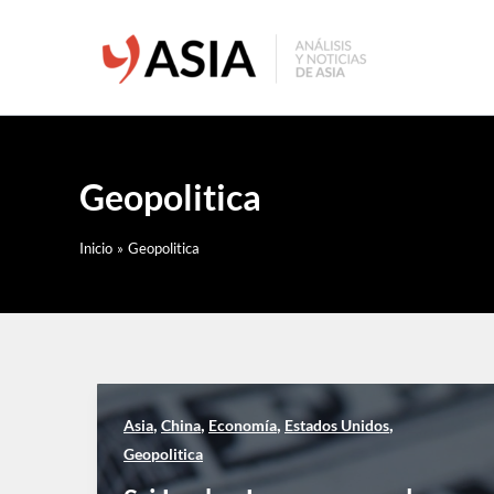
Ir
al
contenido
Geopolitica
Inicio
Geopolitica
,
,
,
,
Asia
China
Economía
Estados Unidos
Geopolitica