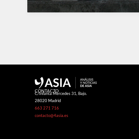
CONTACTO
C/Infanta Mercedes 31, Bajo.
28020 Madrid
663 271 716
contacto@4asia.es