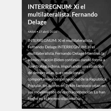
INTERREGNUM: Xi el
multilateralista. Fernando
Delage
4ASIA
•
27 abril, 2021
INTERREGNUM: Xi el multilateralista.
Fernando Delage INTERREGNUM: Xi el
multilateralista. Fernando Delage Mientras la
administración Biden continúa dando forma a
su estrategia china, impulsando una coalición
de democracias que condicione el
comportamiento internacional de la República
Popular, los líderes en Pekín tampoco cejan en
sus movimientos de contracontención. Lo han
hecho en el terreno diplomático,