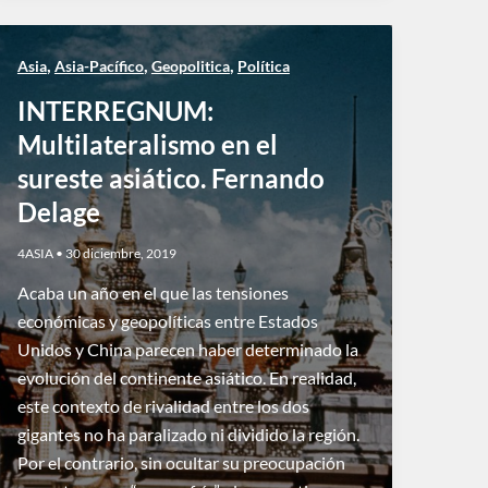
,
,
,
Asia
Asia-Pacífico
Geopolitica
Política
INTERREGNUM:
Multilateralismo en el
sureste asiático. Fernando
Delage
4ASIA
•
30 diciembre, 2019
Acaba un año en el que las tensiones
económicas y geopolíticas entre Estados
Unidos y China parecen haber determinado la
evolución del continente asiático. En realidad,
este contexto de rivalidad entre los dos
gigantes no ha paralizado ni dividido la región.
Por el contrario, sin ocultar su preocupación