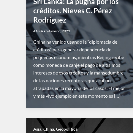
Sri Lanka: La pugna por los
créditos. Nieves C. Pérez
Rodríguez
4ASIA
•
24 enero, 2023
China ha venido usando la “diplomacia de
créditos” para generar dependencia de
pequeñas economías, mientras Beijing recibe
como moneda de canje el pago de altísimos
intereses de esos créditos y la mansedumbre
de las naciones receptoras que acaban
atrapadas en la mayoría de los casos. El mejor
y más vivo ejemplo en este momento es […]
,
,
Asia
China
Geopolitica