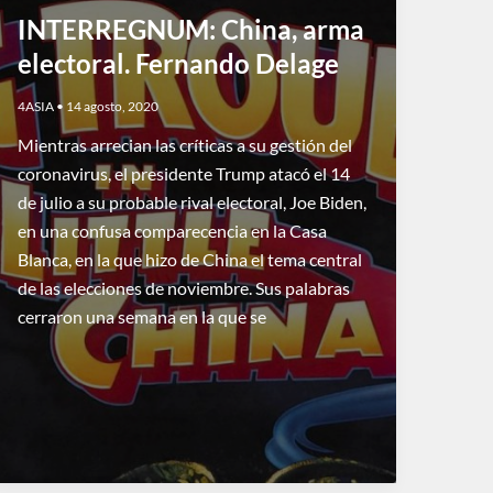
INTERREGNUM: China, arma
electoral. Fernando Delage
4ASIA
•
14 agosto, 2020
Mientras arrecian las críticas a su gestión del
coronavirus, el presidente Trump atacó el 14
de julio a su probable rival electoral, Joe Biden,
en una confusa comparecencia en la Casa
Blanca, en la que hizo de China el tema central
de las elecciones de noviembre. Sus palabras
cerraron una semana en la que se