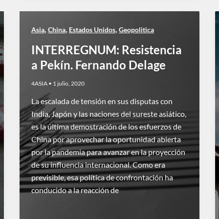
,
,
,
Asia
China
Estados Unidos
Geopolitica
INTERREGNUM: Resistencia
a Pekín. Fernando Delage
4ASIA
•
1 julio, 2020
La escalada de tensión en sus disputas con
India, Japón y las naciones del sureste asiático,
es la última demostración de los esfuerzos de
China por aprovechar la oportunidad abierta
por la pandemia para avanzar en la proyección
de su influencia internacional. Como era
previsible, esa política de confrontación ha
conducido a la reacción de