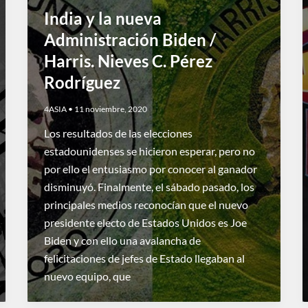
India y la nueva
Administración Biden /
Harris. Nieves C. Pérez
Rodríguez
4ASIA
•
11 noviembre, 2020
Los resultados de las elecciones
estadounidenses se hicieron esperar, pero no
por ello el entusiasmo por conocer al ganador
disminuyó. Finalmente, el sábado pasado, los
principales medios reconocían que el nuevo
presidente electo de Estados Unidos es Joe
Biden y con ello una avalancha de
felicitaciones de jefes de Estado llegaban al
nuevo equipo, que