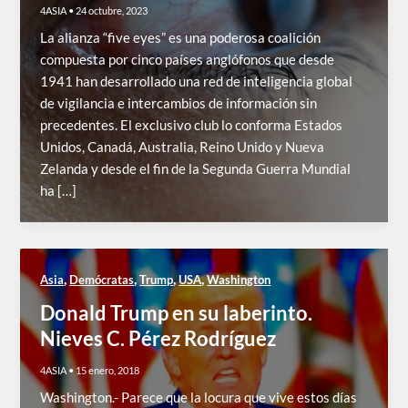
4ASIA
•
24 octubre, 2023
La alianza “five eyes” es una poderosa coalición
compuesta por cinco países anglófonos que desde
1941 han desarrollado una red de inteligencia global
de vigilancia e intercambios de información sin
precedentes. El exclusivo club lo conforma Estados
Unidos, Canadá, Australia, Reino Unido y Nueva
Zelanda y desde el fin de la Segunda Guerra Mundial
ha […]
,
,
,
,
Asia
Demócratas
Trump
USA
Washington
Donald Trump en su laberinto.
Nieves C. Pérez Rodríguez
4ASIA
•
15 enero, 2018
Washington.- Parece que la locura que vive estos días