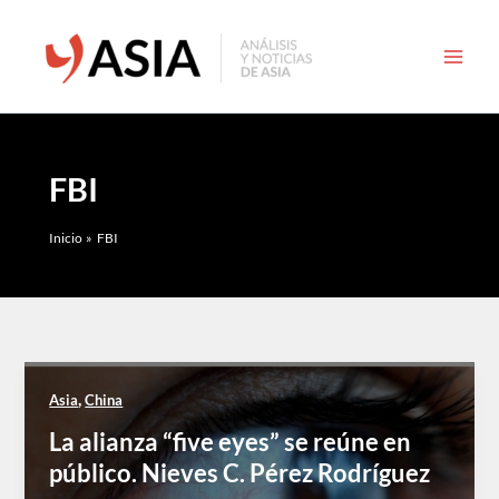
Ir
al
contenido
FBI
Inicio
FBI
,
Asia
China
La alianza “five eyes” se reúne en
público. Nieves C. Pérez Rodríguez