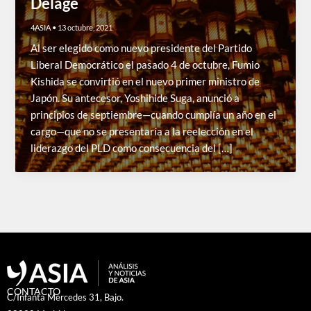
Delage
4ASIA
•
13 octubre, 2021
Al ser elegido como nuevo presidente del Partido
Liberal Democrático el pasado 4 de octubre, Fumio
Kishida se convirtió en el nuevo primer ministro de
Japón. Su antecesor, Yoshihide Suga, anunció a
principios de septiembre—cuando cumplía un año en el
cargo—que no se presentaría a la reelección en el
liderazgo del PLD como consecuencia del […]
CONTACTO
C/Infanta Mercedes 31, Bajo.