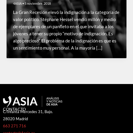
4ASIA
•
5 noviembre, 2018
La Gran Recesión elevó la indignación a la categoría de
valor político. Stéphane Hessel vendió millón y medio
de ejemplares de un panfleto en el que invitaba a los
jóvenes a tener su propio “motivo de indignación. Es
algo precioso”. El problema de la indignación es que es
un sentimiento muy personal. A la mayoría […]
CONTACTO
C/Infanta Mercedes 31, Bajo.
28020 Madrid
663 271 716
contacto@4asia.es