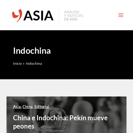
Ir
al
contenido
Indochina
Inicio
Indochina
,
,
Asia
China
Editorial
China e Indochina: Pekín mueve
peones