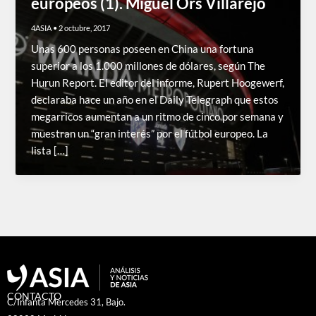
europeos (1). Miguel Ors Villarejo
4ASIA
•
2 octubre, 2017
Unas 600 personas poseen en China una fortuna
superior a los 1.000 millones de dólares, según The
Hurun Report. El editor del informe, Rupert Hoogewerf,
declaraba hace un año en el Daily Telegraph que estos
megarricos aumentan a un ritmo de cinco por semana y
muestran un “gran interés” por el fútbol europeo. La
lista […]
CONTACTO
C/Infanta Mercedes 31, Bajo.