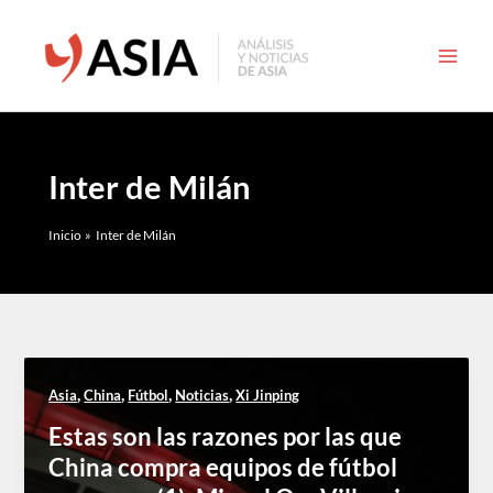
Ir
al
contenido
Inter de Milán
Inicio
Inter de Milán
,
,
,
,
Asia
China
Fútbol
Noticias
Xi Jinping
Estas son las razones por las que
China compra equipos de fútbol