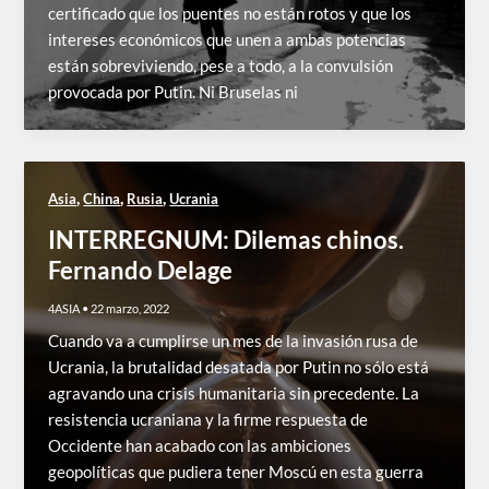
certificado que los puentes no están rotos y que los
intereses económicos que unen a ambas potencias
están sobreviviendo, pese a todo, a la convulsión
provocada por Putin. Ni Bruselas ni
,
,
,
Asia
China
Rusia
Ucrania
INTERREGNUM: Dilemas chinos.
Fernando Delage
4ASIA
•
22 marzo, 2022
Cuando va a cumplirse un mes de la invasión rusa de
Ucrania, la brutalidad desatada por Putin no sólo está
agravando una crisis humanitaria sin precedente. La
resistencia ucraniana y la firme respuesta de
Occidente han acabado con las ambiciones
geopolíticas que pudiera tener Moscú en esta guerra