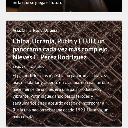
en la que se juega el futuro
,
,
,
Asia
China
Rusia
Ucrania
China, Ucrania, Putin y EEUU, un
panorama cada vez más complejo.
Nieves C. Pérez Rodriguez
4ASIA
•
15 marzo, 2022
El pasar de los días muestra un panorama cada vez
más desolador y cruento en Ucrania, una nación que
hace menos de un mes era una país productivo y
vibrante. Putin sigue dando pasos feroces y
sanguinarios en su absurdo deseo de incorporar a
Rusia una nación soberana desde 1991. Ucrania, un
país con 43