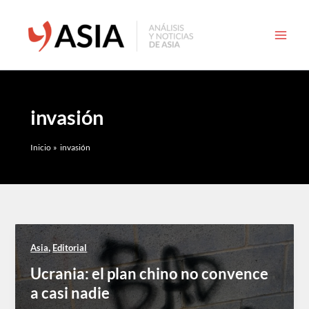
Ir
al
contenido
invasión
Inicio
invasión
,
Asia
Editorial
Ucrania: el plan chino no convence
a casi nadie