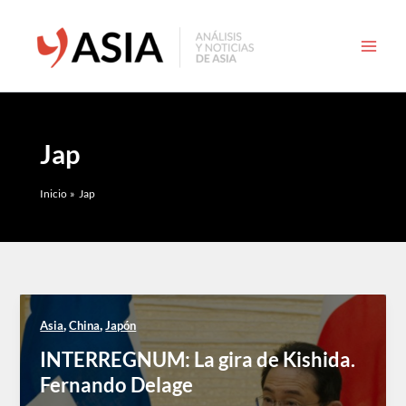
Ir
al
contenido
Jap
Inicio
Jap
,
,
Asia
China
Japón
INTERREGNUM: La gira de Kishida.
Fernando Delage