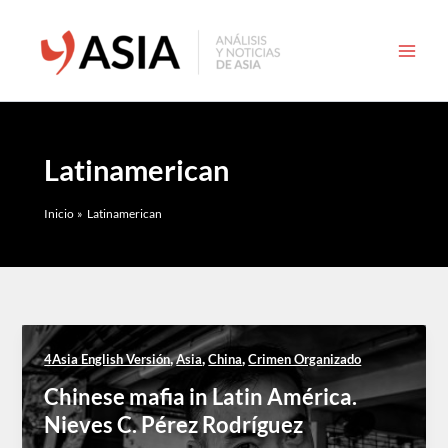
Ir
al
contenido
Latinamerican
Inicio
Latinamerican
,
,
,
4Asia English Versión
Asia
China
Crimen Organizado
Chinese mafia in Latin América.
Nieves C. Pérez Rodríguez