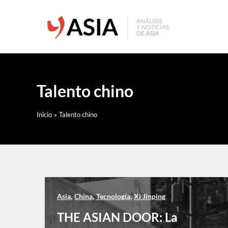
Ir
al
contenido
Talento chino
Inicio
Talento chino
,
,
,
Asia
China
Tecnología
Xi Jinping
THE ASIAN DOOR: La