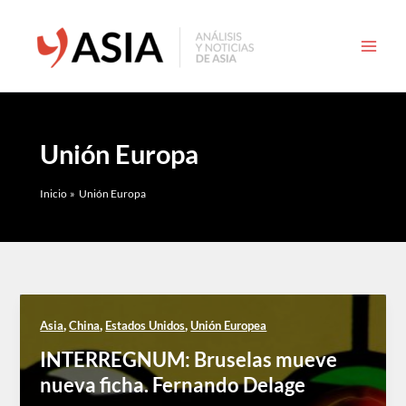
Ir
al
contenido
Unión Europa
Inicio
Unión Europa
,
,
,
Asia
China
Estados Unidos
Unión Europea
INTERREGNUM: Bruselas mueve
nueva ficha. Fernando Delage