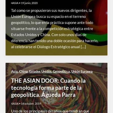
4ASIA
•
19 junio, 2020
Tal como se propusieron sus nuevos dirigentes, la
Unión Europea busca su espacio en el terreno
geopolítico, lo que en la práctica supone ante todo
situarse frente a la competición estratégica entre
Estados Unidos y China. Con solo unos días de
diferencia han tenido una doble ocasión para hacerlo,
al celebrarse el Diálogo Estratégico anual […]
,
,
,
,
Asia
China
Estados Unidos
Geopolitica
Unión Europea
THE ASIAN DOOR: Cuando la
tecnología forma parte de la
geopolítica. Águeda Parra
4ASIA
•
14 octubre, 2019
Uno de los principales desafíos que tendrán que