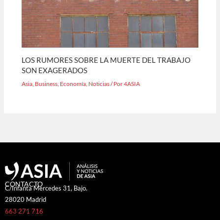
LOS RUMORES SOBRE LA MUERTE DEL TRABAJO
SON EXAGERADOS
Asia
,
Business
,
Economía
,
Noticias
/ Por
4ASIA
CONTACTO
C/Infanta Mercedes 31, Bajo.
28020 Madrid
663 271 716