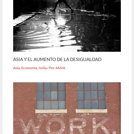
ASIA Y EL AUMENTO DE LA DESIGUALDAD
Asia
,
Economía
,
India
/ Por
4ASIA