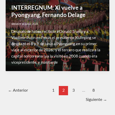
INTERREGNUM: Xi vuelve a
Pyongyang. Fernando Delage
4ASIA
•
16 junio, 2026
Después de haber recibido a Donald Trump y a
Vladimir Putin en Pekín, el presidente Xi Jinping se
desplazó el 8 y 9 de junio a Pyongyang en su primer
viaje al exterior de 2026, y el tercero que realiza a la
capital norcoreana (ya la visitó en 2008 cuando era
vicepresidente, y más tarde
←
Anterior
1
2
3
…
8
Siguiente
→