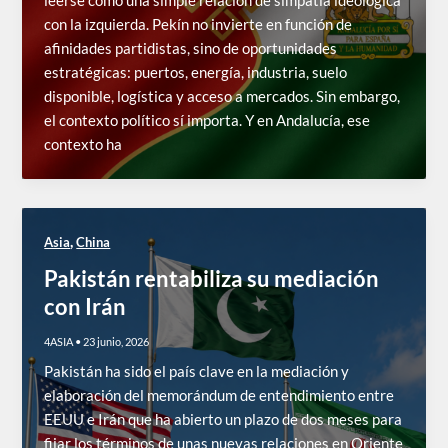
leerse como una simple relación de simpatía ideológica
con la izquierda. Pekín no invierte en función de
afinidades partidistas, sino de oportunidades
estratégicas: puertos, energía, industria, suelo
disponible, logística y acceso a mercados. Sin embargo,
el contexto político sí importa. Y en Andalucía, ese
contexto ha
,
Asia
China
Pakistán rentabiliza su mediación
con Irán
4ASIA
•
23 junio, 2026
Pakistán ha sido el país clave en la mediación y
elaboración del memorándum de entendimiento entre
EEUU e Irán que ha abierto un plazo de dos meses para
fijar los términos de unas nuevas relaciones en Oriente