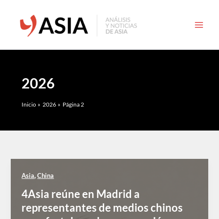
Ir
al
contenido
2026
Inicio
2026
Página 2
,
Asia
China
4Asia reúne en Madrid a
representantes de medios chinos