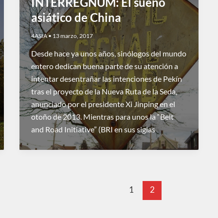
INTERREGNUM: El sueño
asiático de China
4ASIA
•
13 marzo, 2017
Desde hace ya unos años, sinólogos del mundo
entero dedican buena parte de su atención a
intentar desentrañar las intenciones de Pekín
tras el proyecto de la Nueva Ruta de la Seda,
anunciado por el presidente Xi Jinping en el
otoño de 2013. Mientras para unos la “Belt
and Road Initiative” (BRI en sus siglas
1
2