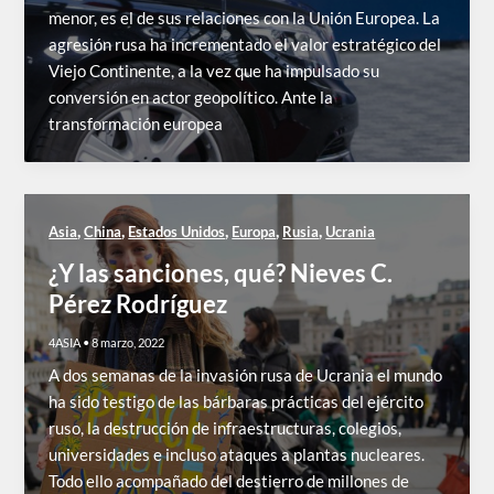
menor, es el de sus relaciones con la Unión Europea. La
agresión rusa ha incrementado el valor estratégico del
Viejo Continente, a la vez que ha impulsado su
conversión en actor geopolítico. Ante la
transformación europea
,
,
,
,
,
Asia
China
Estados Unidos
Europa
Rusia
Ucrania
¿Y las sanciones, qué? Nieves C.
Pérez Rodríguez
4ASIA
•
8 marzo, 2022
A dos semanas de la invasión rusa de Ucrania el mundo
ha sido testigo de las bárbaras prácticas del ejército
ruso, la destrucción de infraestructuras, colegios,
universidades e incluso ataques a plantas nucleares.
Todo ello acompañado del destierro de millones de