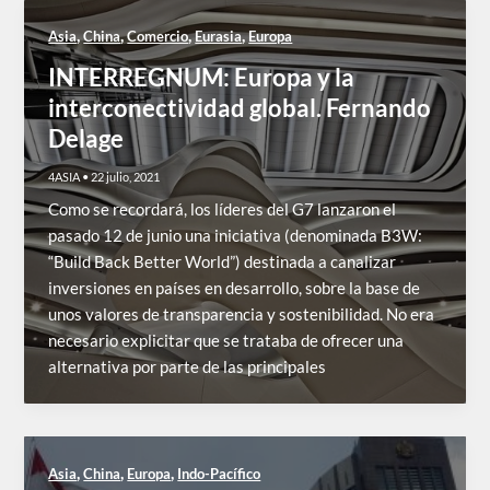
,
,
,
,
Asia
China
Comercio
Eurasia
Europa
INTERREGNUM: Europa y la
interconectividad global. Fernando
Delage
4ASIA
•
22 julio, 2021
Como se recordará, los líderes del G7 lanzaron el
pasado 12 de junio una iniciativa (denominada B3W:
“Build Back Better World”) destinada a canalizar
inversiones en países en desarrollo, sobre la base de
unos valores de transparencia y sostenibilidad. No era
necesario explicitar que se trataba de ofrecer una
alternativa por parte de las principales
,
,
,
Asia
China
Europa
Indo-Pacífico