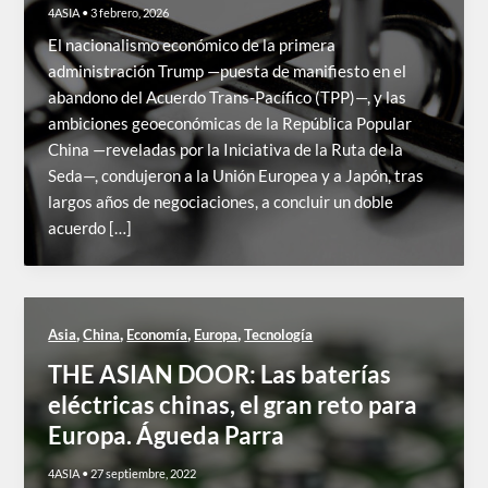
4ASIA
•
3 febrero, 2026
El nacionalismo económico de la primera
administración Trump —puesta de manifiesto en el
abandono del Acuerdo Trans-Pacífico (TPP)—, y las
ambiciones geoeconómicas de la República Popular
China —reveladas por la Iniciativa de la Ruta de la
Seda—, condujeron a la Unión Europea y a Japón, tras
largos años de negociaciones, a concluir un doble
acuerdo […]
,
,
,
,
Asia
China
Economía
Europa
Tecnología
THE ASIAN DOOR: Las baterías
eléctricas chinas, el gran reto para
Europa. Águeda Parra
4ASIA
•
27 septiembre, 2022